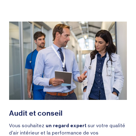
A
u
d
i
t
e
t
c
o
n
s
e
i
l
Vous souhaitez
un regard expert
sur votre qualité
d’air intérieur et la performance de vos