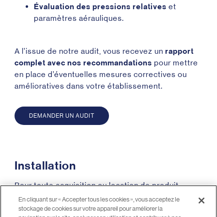
Évaluation des pressions relatives
et
paramètres aérauliques.
A l’issue de notre audit, vous recevez un
rapport
complet avec nos recommandations
pour mettre
en place d’éventuelles mesures correctives ou
amélioratives dans votre établissement.
DEMANDER UN AUDIT
I
n
s
t
a
l
l
a
t
i
o
n
Pour toute acquisition ou location de produit
airinspace, nous acheminons les équipements
En cliquant sur « Accepter tous les cookies », vous acceptez le
vers le service destinataire jusqu’au local cible à
stockage de cookies sur votre appareil pour améliorer la