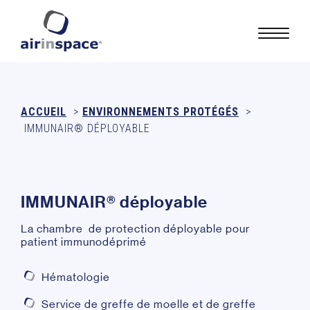
ACCUEIL
>
ENVIRONNEMENTS PROTÉGÉS
>
IMMUNAIR® DÉPLOYABLE
I
M
M
U
N
A
I
R
®
d
é
p
l
o
y
a
b
l
e
La chambre de protection déployable pour
patient immunodéprimé
Hématologie
Service de greffe de moelle et de greffe