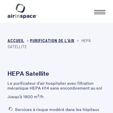
ACCUEIL
>
PURIFICATION DE L'AIR
>
HEPA
SATELLITE
H
E
P
A
S
a
t
e
l
l
i
t
e
Le purificateur d’air hospitalier avec filtration
mécanique HEPA H14 sans encombrement au sol
3
Jusqu’à 1800 m
/h
Services à risque modéré dans les hôpitaux