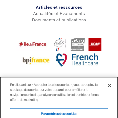
Articles et ressources
Actualités et Evénements
Documents et publications
En cliquant sur « Accepter tous les cookies », vous acceptez le
stockage de cookies sur votre appareil pour améliorer la
© 2026 airinspace
navigation sur le site, analyser son utilisation et contribuer à nos
Mentions légales
efforts de marketing.
CGV
Confidentialité
Paramètres des cookies