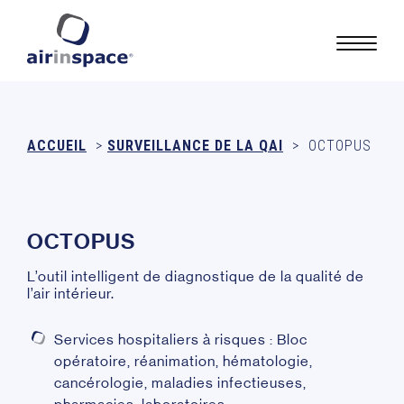
ACCUEIL
>
SURVEILLANCE DE LA QAI
>
OCTOPUS
O
C
T
O
P
U
S
L’outil intelligent de diagnostique de la qualité de
l’air intérieur.
Services hospitaliers à risques : Bloc
opératoire, réanimation, hématologie,
cancérologie, maladies infectieuses,