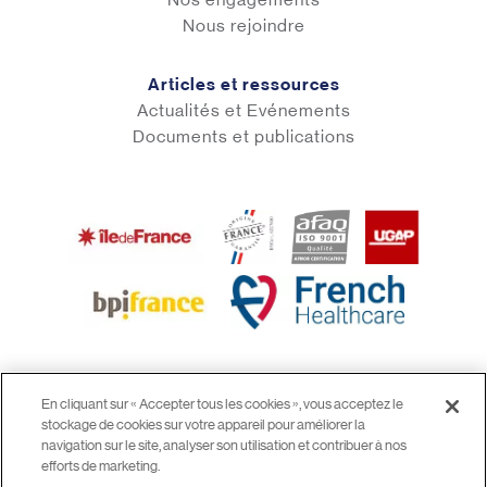
Nous rejoindre
Articles et ressources
Actualités et Evénements
Documents et publications
En cliquant sur « Accepter tous les cookies », vous acceptez le
stockage de cookies sur votre appareil pour améliorer la
© 2026 airinspace
navigation sur le site, analyser son utilisation et contribuer à nos
Mentions légales
efforts de marketing.