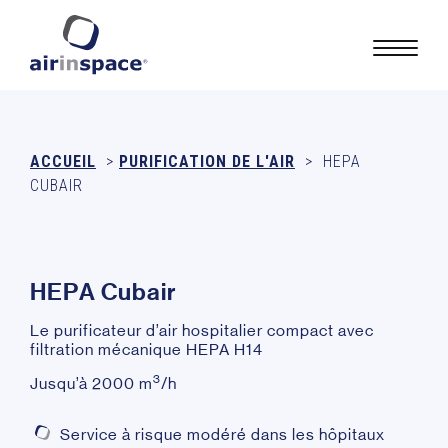
ACCUEIL
>
PURIFICATION DE L'AIR
>
HEPA
CUBAIR
H
E
P
A
C
u
b
a
i
r
Le purificateur d’air hospitalier compact avec
filtration mécanique HEPA H14
3
Jusqu’à 2000 m
/h
Service à risque modéré dans les hôpitaux