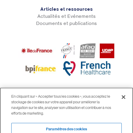
Articles et ressources
Actualités et Evénements
Documents et publications
En cliquant sur « Accepter tous les cookies », vous acceptez le
stockage de cookies sur votre appareil pour améliorer la
© 2026 airinspace
navigation sur le site, analyser son utilisation et contribuer à nos
Mentions légales
efforts de marketing.
CGV
Confidentialité
Paramètres des cookies