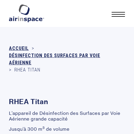
ACCUEIL
>
DÉSINFECTION DES SURFACES PAR VOIE
AÉRIENNE
>
RHEA TITAN
R
H
E
A
T
i
t
a
n
L’appareil de Désinfection des Surfaces par Voie
Aérienne grande capacité
3
Jusqu’à 300 m
de volume