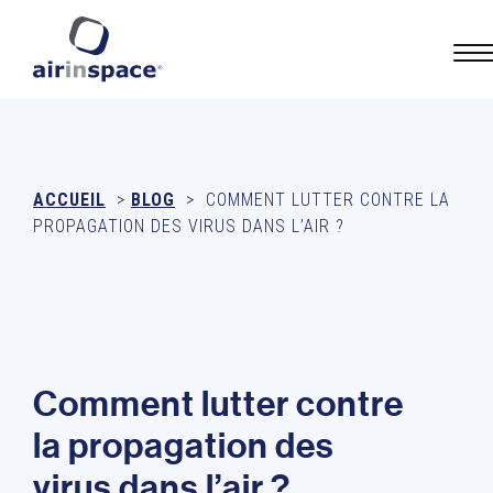
ACCUEIL
>
BLOG
>
COMMENT LUTTER CONTRE LA
PROPAGATION DES VIRUS DANS L’AIR ?
C
o
m
m
e
n
t
l
u
t
t
e
r
c
o
n
t
r
e
l
a
p
r
o
p
a
g
a
t
i
o
n
d
e
s
v
i
r
u
s
d
a
n
s
l
’
a
i
r
?