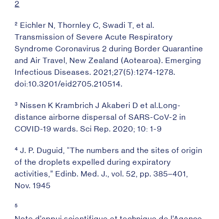
2
² Eichler N, Thornley C, Swadi T, et al.
Transmission of Severe Acute Respiratory
Syndrome Coronavirus 2 during Border Quarantine
and Air Travel, New Zealand (Aotearoa). Emerging
Infectious Diseases. 2021;27(5):1274-1278.
doi:10.3201/eid2705.210514.
³ Nissen K Krambrich J Akaberi D et al.Long-
distance airborne dispersal of SARS-CoV-2 in
COVID-19 wards. Sci Rep. 2020; 10: 1-9
⁴ J. P. Duguid, “The numbers and the sites of origin
of the droplets expelled during expiratory
activities,” Edinb. Med. J., vol. 52, pp. 385–401,
Nov. 1945
⁵
Note d’appui scientifique et technique de l’Agence