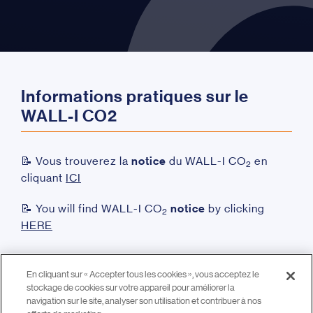
Informations pratiques sur le
WALL-I CO2
📝 Vous trouverez la
notice
du WALL-I CO
en
2
cliquant
ICI
📝 You will find WALL-I CO
notice
by clicking
2
HERE
En cliquant sur « Accepter tous les cookies », vous acceptez le
🔎
Vous voulez
en savoir plus ?
Découvrez notre
stockage de cookies sur votre appareil pour améliorer la
navigation sur le site, analyser son utilisation et contribuer à nos
gamme complète de surveillance de la qualité d’air