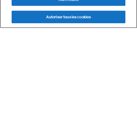
Autoriser tous les cookies
Demande de devis
Nous contacter
CUBAIR OX
L’unité compacte de décontamination chimique de
l’air pour élimination des biocides après
désinfection des surfaces
HÔPITAL