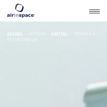
ACCUEIL
>
SECTEURS
>
HÔPITAL
>
SERVICES À
RISQUE CHIMIQUE