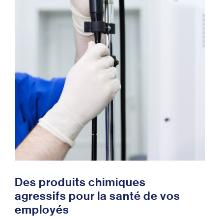
D
e
s
p
r
o
d
u
i
t
s
c
h
i
m
i
q
u
e
s
a
g
r
e
s
s
i
f
s
p
o
u
r
l
a
s
a
n
t
é
d
e
v
o
s
e
m
p
l
o
y
é
s