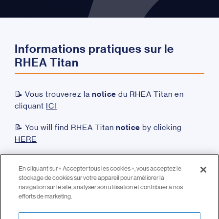
Informations pratiques sur le
RHEA Titan
📝 Vous trouverez la
notice
du RHEA Titan en
cliquant
ICI
📝 You will find RHEA Titan
notice
by clicking
HERE
En cliquant sur « Accepter tous les cookies », vous acceptez le
stockage de cookies sur votre appareil pour améliorer la
🔎
Vous voulez
en savoir plus ?
Découvrez notre
navigation sur le site, analyser son utilisation et contribuer à nos
gamme complète de solutions de DSVA 👉🏻
ICI
efforts de marketing.
🔎
You want to
know more
? Discover our full