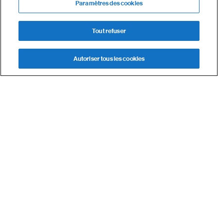
Paramètres des cookies
range of ASD solutions
👉🏻
HERE
Tout refuser
Autoriser tous les cookies
Demande de devis
Nous contacter
Recevoir la newsletter airinspace
Votre adresse de messagerie est uniquement utilisée pour
vous envoyer les lettres d’information d’airinspace. Vous