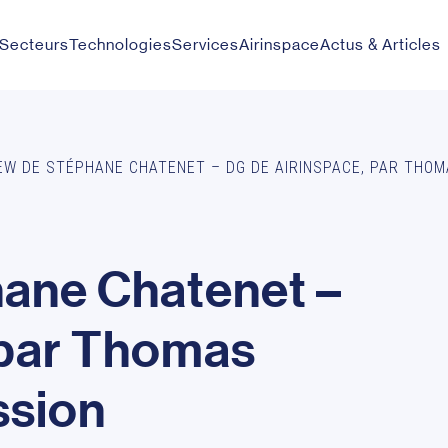
Secteurs
Technologies
Services
Airinspace
Actus & Articles
EW DE STÉPHANE CHATENET – DG DE AIRINSPACE, PAR THO
h
a
n
e
C
h
a
t
e
n
e
t
–
p
a
r
T
h
o
m
a
s
s
s
i
o
n