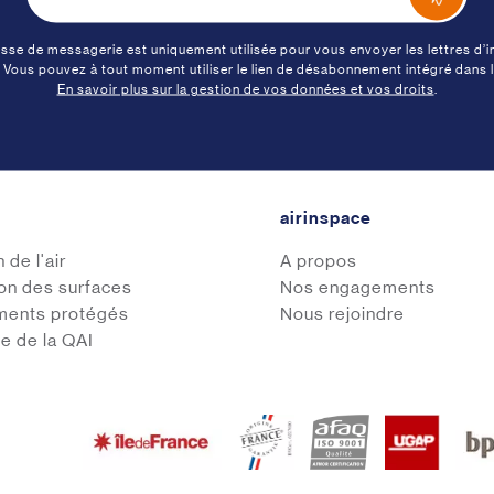
sse de messagerie est uniquement utilisée pour vous envoyer les lettres d’
. Vous pouvez à tout moment utiliser le lien de désabonnement intégré dans l
En savoir plus sur la gestion de vos données et vos droits
.
airinspace
 de l'air
A propos
on des surfaces
Nos engagements
ments protégés
Nous rejoindre
ce de la QAI