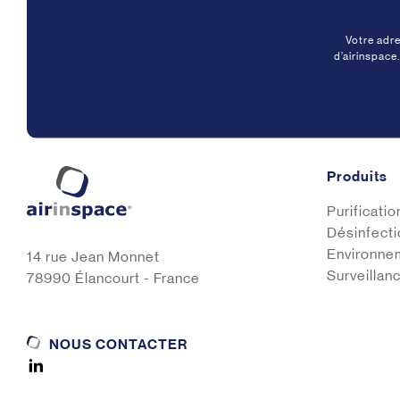
Votre adre
d’airinspace
Produits
Purification
Désinfecti
Environne
14 rue Jean Monnet
Surveillan
78990 Élancourt - France
NOUS CONTACTER