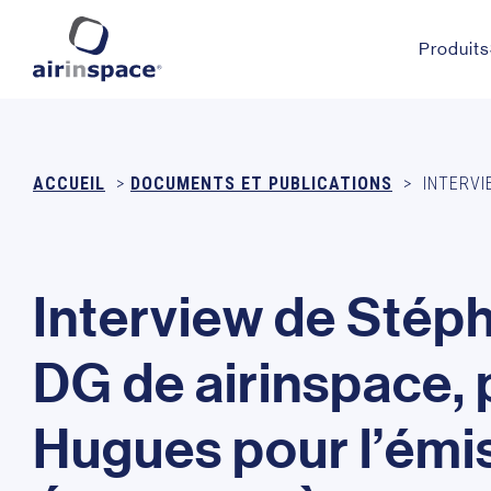
Produits
ACCUEIL
>
DOCUMENTS ET PUBLICATIONS
>
INTERVI
I
n
t
e
r
v
i
e
w
d
e
S
t
é
p
D
G
d
e
a
i
r
i
n
s
p
a
c
e
,
H
u
g
u
e
s
p
o
u
r
l
’
é
m
i