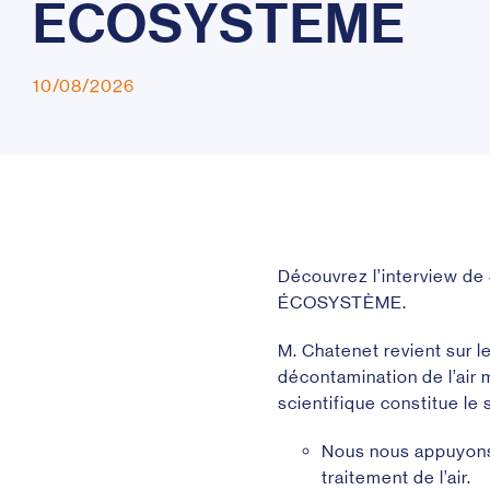
É
C
O
S
Y
S
T
È
M
E
10/08/2026
Découvrez l’interview de
ÉCOSYSTÈME.
M. Chatenet revient sur l
décontamination de l’air m
scientifique constitue le 
Nous nous appuyons 
traitement de l’air.