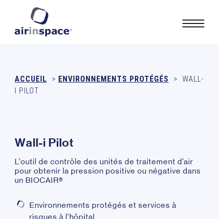
ACCUEIL
>
ENVIRONNEMENTS PROTÉGÉS
>
WALL-
I PILOT
W
a
l
l
-
i
P
i
l
o
t
L’outil de contrôle des unités de traitement d’air
pour obtenir la pression positive ou négative dans
un BIOCAIR®
Environnements protégés et services à
risques à l’hôpital