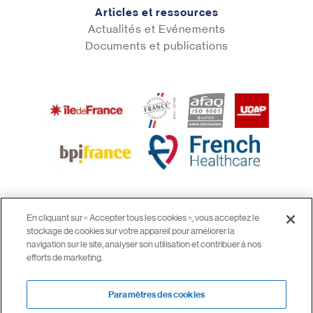
Articles et ressources
Actualités et Evénements
Documents et publications
En cliquant sur « Accepter tous les cookies », vous acceptez le
stockage de cookies sur votre appareil pour améliorer la
© 2026 airinspace
navigation sur le site, analyser son utilisation et contribuer à nos
Mentions légales
efforts de marketing.
CGV
Confidentialité
Paramètres des cookies
Paramètres des cookies