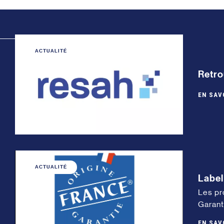
ACTUALITÉ
Retro
EN SAV
ACTUALITÉ
Label
Les pr
Garant
EN SAV