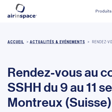
Produits
ACCUEIL
>
ACTUALITÉS & EVÉNEMENTS
>
RENDEZ-VO
R
e
n
d
e
z
-
v
o
u
s
a
u
c
S
S
H
H
d
u
9
a
u
1
1
s
M
o
n
t
r
e
u
x
(
S
u
i
s
s
e
)