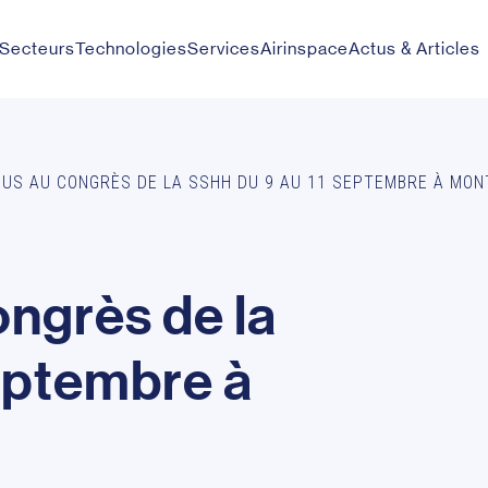
Secteurs
Technologies
Services
Airinspace
Actus & Articles
US AU CONGRÈS DE LA SSHH DU 9 AU 11 SEPTEMBRE À MON
o
n
g
r
è
s
d
e
l
a
e
p
t
e
m
b
r
e
à