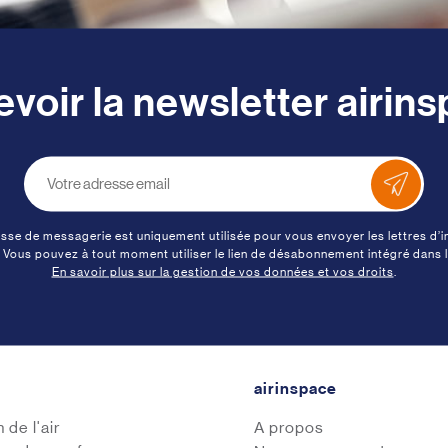
voir la newsletter airin
sse de messagerie est uniquement utilisée pour vous envoyer les lettres d’
. Vous pouvez à tout moment utiliser le lien de désabonnement intégré dans l
En savoir plus sur la gestion de vos données et vos droits
.
airinspace
 de l'air
A propos