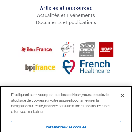
Articles et ressources
Actualités et Evénements
Documents et publications
En cliquant sur « Accepter tous les cookies », vous acceptez le
stockage de cookies sur votre appareil pour améliorer la
© 2026 airinspace
navigation sur le site, analyser son utilisation et contribuer à nos
Mentions légales
efforts de marketing.
CGV
Confidentialité
Paramètres des cookies