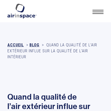
ACCUEIL
>
BLOG
>
QUAND LA QUALITÉ DE L’AIR
EXTÉRIEUR INFLUE SUR LA QUALITÉ DE L’AIR
INTÉRIEUR
Q
u
a
n
d
l
a
q
u
a
l
i
t
é
d
e
l
’
a
i
r
e
x
t
é
r
i
e
u
r
i
n
f
l
u
e
s
u
r