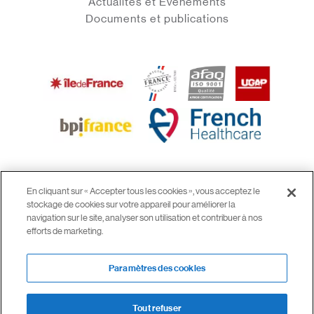
Actualités et Evénements
Documents et publications
En cliquant sur « Accepter tous les cookies », vous acceptez le
stockage de cookies sur votre appareil pour améliorer la
© 2026 airinspace
navigation sur le site, analyser son utilisation et contribuer à nos
Mentions légales
efforts de marketing.
CGV
Confidentialité
Paramètres des cookies
Paramètres des cookies
Tout refuser