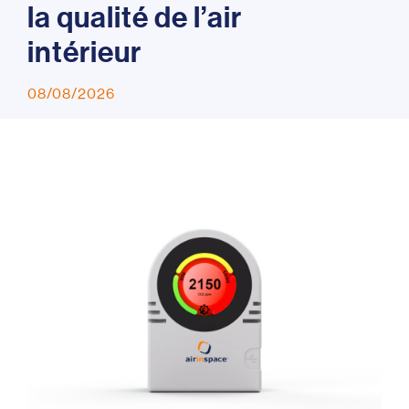
l
a
q
u
a
l
i
t
é
d
e
l
’
a
i
r
i
n
t
é
r
i
e
u
r
08/08/2026