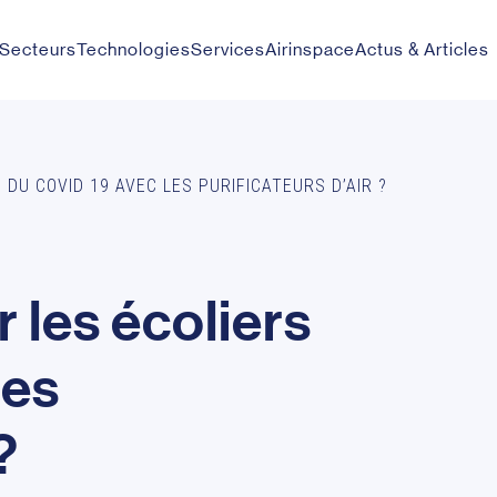
Secteurs
Technologies
Services
Airinspace
Actus & Articles
DU COVID 19 AVEC LES PURIFICATEURS D’AIR ?
r
l
e
s
é
c
o
l
i
e
r
s
l
e
s
?