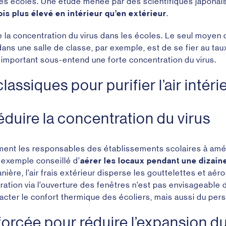
es écoles. Une étude menée par des scientifiques japonais
ois plus élevé en intérieur qu’en extérieur
.
tre la concentration du virus dans les écoles. Le seul moyen 
ans une salle de classe, par exemple, est de se fier au ta
important sous-entend une forte concentration du virus.
lassiques pour purifier l’air intér
réduire la concentration du virus
ement les responsables des établissements scolaires à amé
ar exemple conseillé d’
aérer les locaux pendant une dizaine
ière, l’air frais extérieur disperse les gouttelettes et aéro
ération via l’ouverture des fenêtres n’est pas envisageable 
pacter le confort thermique des écoliers, mais aussi du per
 forcée pour réduire l’expansion 