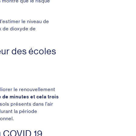
 montre que le risque
d’estimer le niveau de
ux de dioxyde de
ieur des écoles
liorer le renouvellement
 de minutes et cela trois
sols présents dans l’air
durant la période
sonnel.
du COVID 19