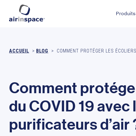
Produits
ACCUEIL
>
BLOG
>
COMMENT PROTÉGER LES ÉCOLIERS 
C
o
m
m
e
n
t
p
r
o
t
é
g
e
d
u
C
O
V
I
D
1
9
a
v
e
c
p
u
r
i
f
i
c
a
t
e
u
r
s
d
’
a
i
r