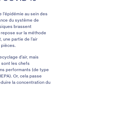
e l’épidémie au sein des
mance du système de
ssiques brassent
 repose sur la méthode
 une partie de l’air
s pièces.
recyclage d’air, mais
sont les chefs
oins performants (de type
HEPA). Or, cela passe
éduire la concentration du