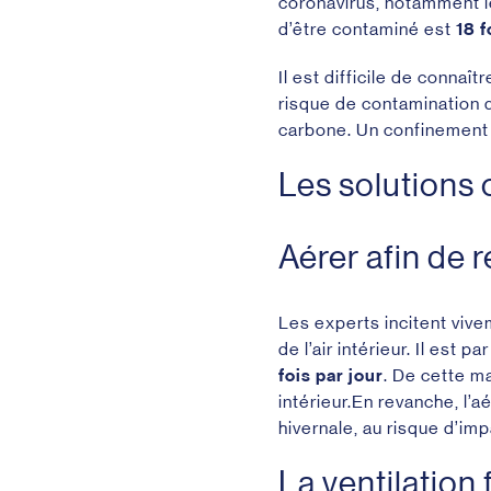
coronavirus, notamment l
d’être contaminé est
18 f
Il est difficile de connaî
risque de contamination d
carbone.
Un confinement 
Les solutions c
Aérer afin de 
Les experts incitent viv
de l’air intérieur. Il est p
fois par jour
.
De cette man
intérieur.En revanche, l’a
hivernale, au risque d’im
La ventilation