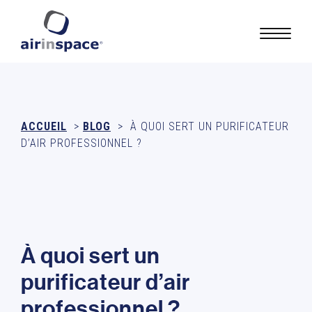
ACCUEIL
>
BLOG
>
À QUOI SERT UN PURIFICATEUR
D’AIR PROFESSIONNEL ?
À
q
u
o
i
s
e
r
t
u
n
p
u
r
i
f
i
c
a
t
e
u
r
d
’
a
i
r
p
r
o
f
e
s
s
i
o
n
n
e
l
?