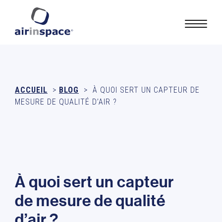
ACCUEIL
>
BLOG
>
À QUOI SERT UN CAPTEUR DE
MESURE DE QUALITÉ D’AIR ?
À
q
u
o
i
s
e
r
t
u
n
c
a
p
t
e
u
r
d
e
m
e
s
u
r
e
d
e
q
u
a
l
i
t
é
d
’
a
i
r
?