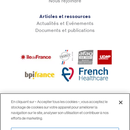
Nous rejoindre
Articles et ressources
Actualités et Evénements
Documents et publications
En cliquant sur « Accepter tous les cookies », vous acceptez le
stockage de cookies sur votre appareil pour améliorer la
© 2026 airinspace
navigation sur le site, analyser son utilisation et contribuer à nos
Mentions légales
efforts de marketing.
CGV